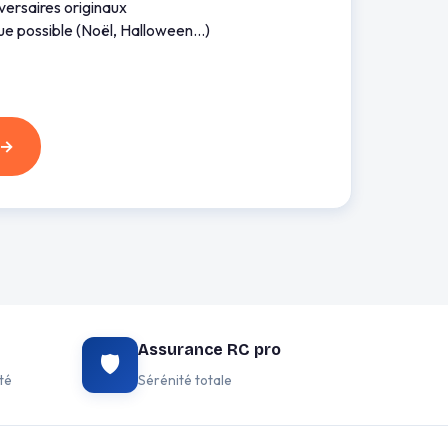
iversaires originaux
ue possible (Noël, Halloween…)
→
Assurance RC pro
🛡️
té
Sérénité totale