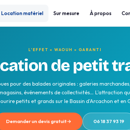
Location matériel
Sur mesure
À propos
Con
L'EFFET « WAOUH » GARANTI
cation de petit tr
roues pour des balades originales : galeries marchandes, 
agasins, événements de collectivités… L'attraction qui
 sourire petits et grands sur le Bassin d'Arcachon et en 
Demander un devis gratuit
→
06 18 37 93 19