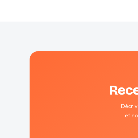
Rece
Décriv
et n