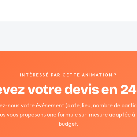
INTÉRESSÉ PAR CETTE ANIMATION ?
vez votre devis en 2
ez-nous votre événement (date, lieu, nombre de partic
ous vous proposons une formule sur-mesure adaptée à 
budget.