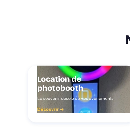
Location de
photobooth
Le souvenir absolu de vos événements
Découvrir →