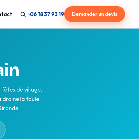
tact
06 18 37 93 19
Demander un devis
ain
fêtes de village,
 draine la foule
Gironde.