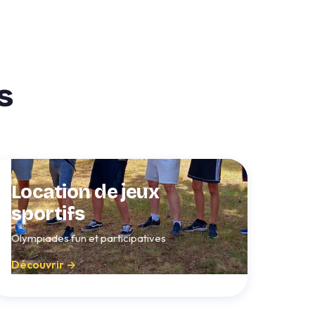
s
Location de jeux
sportifs
Olympiades fun et participatives
Découvrir →