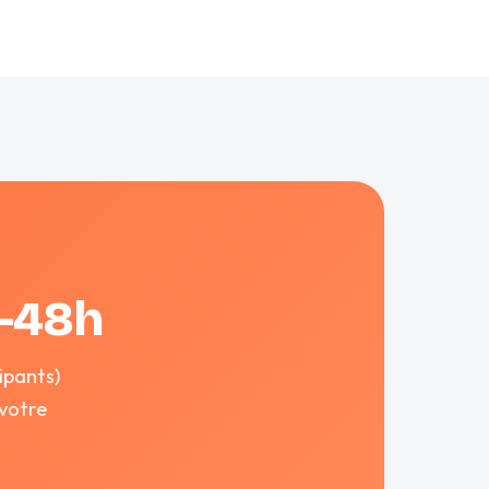
4-48h
ipants)
votre