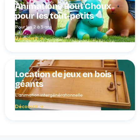
Animations Bout'Choux
pour les tout-petits
Pour les 2 à 5 ans
Découvrir →
Location de jeux en bois
géants
L'animation intergénérationnelle
Découvrir →