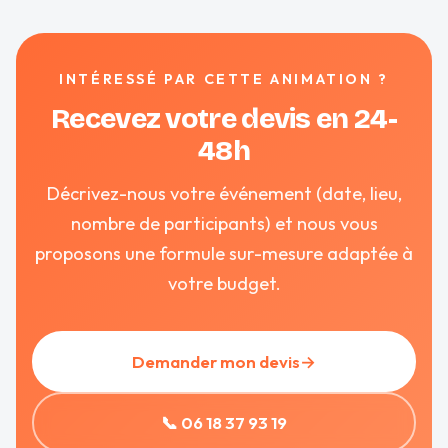
INTÉRESSÉ PAR CETTE ANIMATION ?
Recevez votre devis en 24-
48h
Décrivez-nous votre événement (date, lieu,
nombre de participants) et nous vous
proposons une formule sur-mesure adaptée à
votre budget.
Demander mon devis
→
📞 06 18 37 93 19