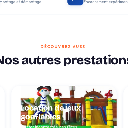
Montage et démontage
Encadrement expérimen
DÉCOUVREZ AUSSI
Nos autres prestation
Location de jeux
gonflables
La star incontestée des fêtes