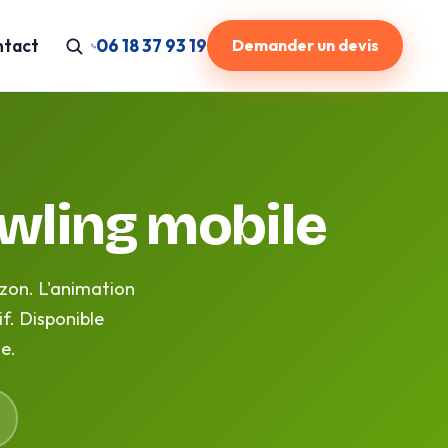
tact
06 18 37 93 19
Demander un devis
owling mobile
azon. L'animation
f. Disponible
e.