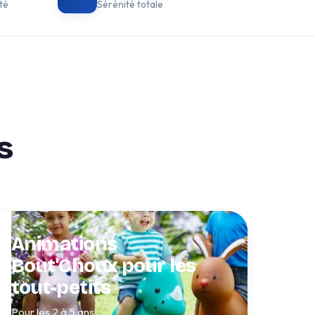
té
Sérénité totale
s
Animations
Bout'Choux pour les
tout-petits
Pour les 2 à 5 ans