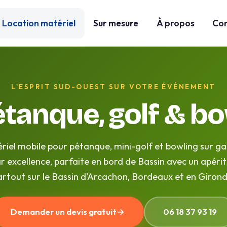
Location matériel
Sur mesure
À propos
Con
L'ESPRIT SUD-OUEST SUR VOTRE ÉVÉNEMENT
étanque, golf & b
riel mobile pour pétanque, mini-golf et bowling sur g
r excellence, parfaite en bord de Bassin avec un apériti
artout sur le Bassin d'Arcachon, Bordeaux et en Girond
Demander un devis gratuit
→
06 18 37 93 19