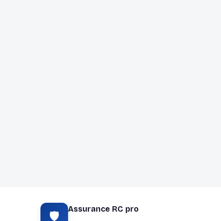
Assurance RC pro
🛡️