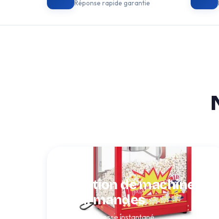
Réponse rapide garantie
Location de machines
gourmandes
L'effet kermesse instantané