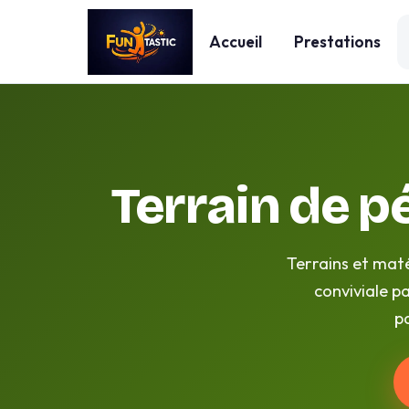
Accueil
Prestations
Terrain de p
Terrains et maté
conviviale pa
p