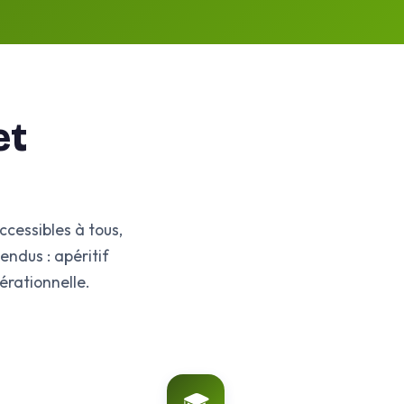
et
cessibles à tous,
endus : apéritif
érationnelle.
🎓