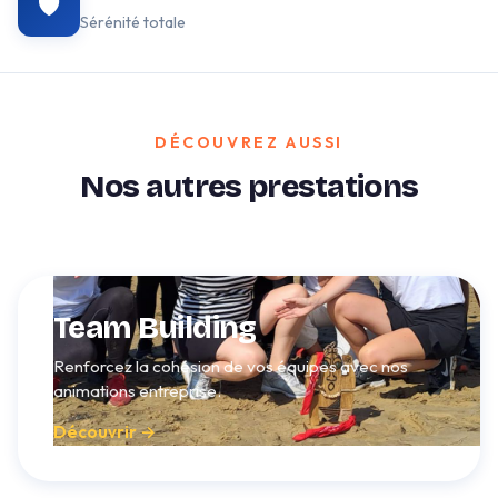
🛡️
Sérénité totale
DÉCOUVREZ AUSSI
Nos autres prestations
Team Building
Renforcez la cohésion de vos équipes avec nos
animations entreprise.
Découvrir →