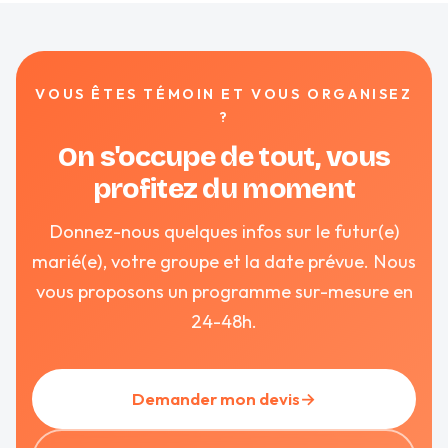
VOUS ÊTES TÉMOIN ET VOUS ORGANISEZ
?
On s'occupe de tout, vous
profitez du moment
Donnez-nous quelques infos sur le futur(e)
marié(e), votre groupe et la date prévue. Nous
vous proposons un programme sur-mesure en
24-48h.
Demander mon devis
→